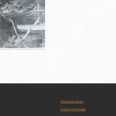
Riksantikvaren
Kulturminnesøk