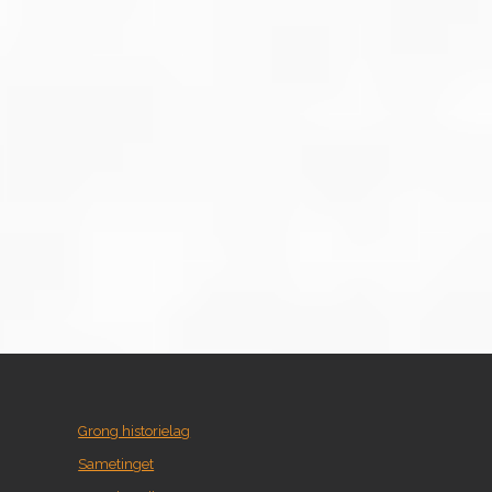
Grong historielag
Sametinget