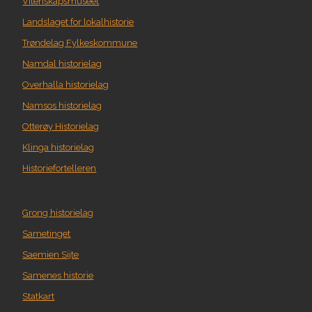
Vitenskapsmuseet
Landslaget for lokalhistorie
Trøndelag Fylkeskommune
Namdal historielag
Overhalla historielag
Namsos historielag
Otterøy Historielag
Klinga historielag
Historiefortelleren
Grong historielag
Sametinget
Saemien Sijte
Samenes historie
Statkart