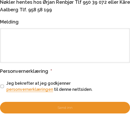
Nøkler hentes hos Ørjan Renbjør Tlf 950 39 072 eller Kåre
Aalberg Tlf. 958 58 199
Melding
Personvernerklæring
*
Jeg bekrefter at jeg godkjenner
personvernerklæringen
til denne nettsiden.
C
A
P
T
C
H