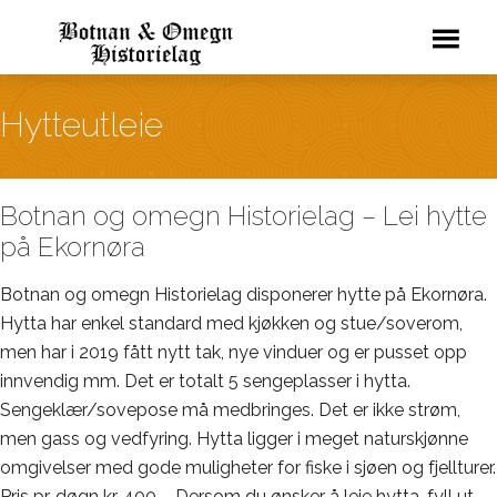
Hytteutleie
Botnan og omegn Historielag – Lei hytte
på Ekornøra
Botnan og omegn Historielag disponerer hytte på Ekornøra.
Hytta har enkel standard med kjøkken og stue/soverom,
men har i 2019 fått nytt tak, nye vinduer og er pusset opp
innvendig mm. Det er totalt 5 sengeplasser i hytta.
Sengeklær/sovepose må medbringes. Det er ikke strøm,
men gass og vedfyring. Hytta ligger i meget naturskjønne
omgivelser med gode muligheter for fiske i sjøen og fjellturer.
Pris pr. døgn kr. 400,-. Dersom du ønsker å leie hytta, fyll ut