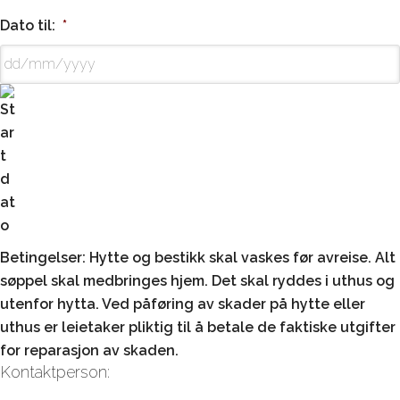
DD
Dato til:
*
slash
MM
slash
YYYY
DD
Betingelser:
Hytte og bestikk skal vaskes før avreise. Alt
slash
søppel skal medbringes hjem. Det skal ryddes i uthus og
MM
utenfor hytta. Ved påføring av skader på hytte eller
slash
uthus er leietaker pliktig til å betale de faktiske utgifter
YYYY
for reparasjon av skaden.
Kontaktperson: