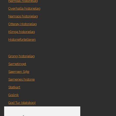
Namdal historielag
Overhalla historielag
Namsos historielag
Otterøy Historielag
Klinga historielag
Historiefortelleren
Grong historielag
Sametinget
Saemien Sijte
Samenes historie
Statkart
Gislink
God Tur (statskog)
Geografi i Nord-Trøndelag