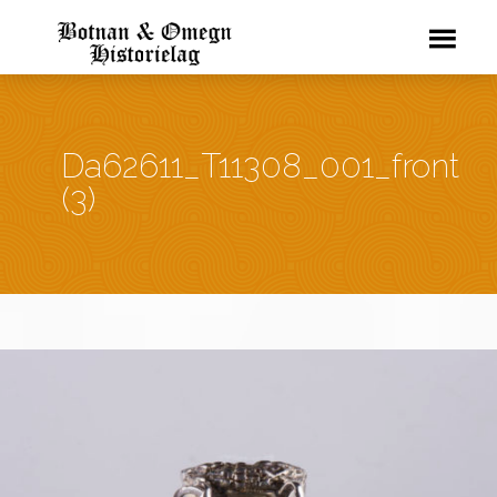
Da62611_T11308_001_front
(3)