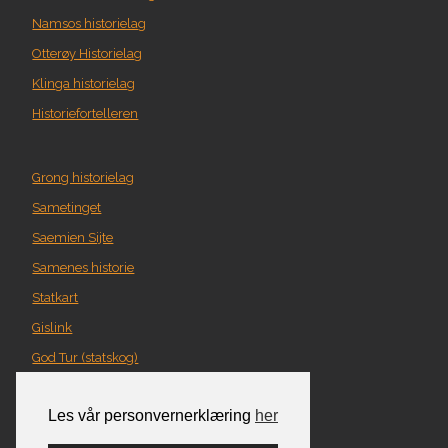
Namsos historielag
Otterøy Historielag
Klinga historielag
Historiefortelleren
Grong historielag
Sametinget
Saemien Sijte
Samenes historie
Statkart
Gislink
God Tur (statskog)
Geografi i Nord-Trøndelag
Les vår personvernerklæring
her
Norgeskart
Turplanlegger