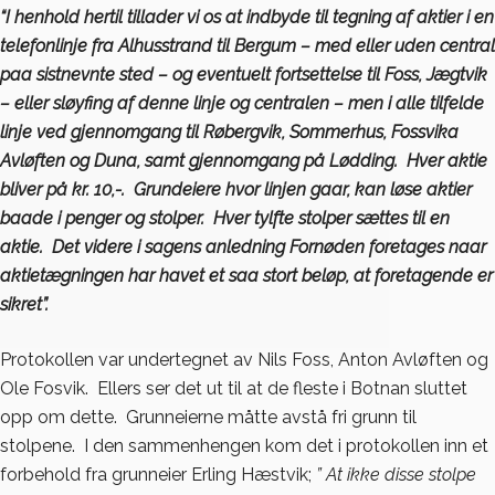
“I henhold hertil tillader vi os at indbyde til tegning af aktier i en
telefonlinje fra Alhusstrand til Bergum – med eller uden central
paa sistnevnte sted – og eventuelt fortsettelse til Foss, Jægtvik
– eller sløyfing af denne linje og centralen – men i alle tilfelde
linje ved gjennomgang til Røbergvik, Sommerhus, Fossvika
Avløften og Duna, samt gjennomgang på Lødding. Hver aktie
bliver på kr. 10,-. Grundeiere hvor linjen gaar, kan løse aktier
baade i penger og stolper. Hver tylfte stolper sættes til en
aktie. Det videre i sagens anledning Fornøden foretages naar
aktietægningen har havet et saa stort beløp, at foretagende er
sikret”.
Protokollen var undertegnet av Nils Foss, Anton Avløften og
Ole Fosvik. Ellers ser det ut til at de fleste i Botnan sluttet
opp om dette. Grunneierne måtte avstå fri grunn til
stolpene. I den sammenhengen kom det i protokollen inn et
forbehold fra grunneier Erling Hæstvik;
” At ikke disse stolpe