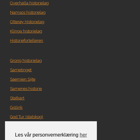
Overhalla historielag
Namsos historielag
Otterøy Historielag
Klinga historielag
Historiefortelleren
Grong historielag
Sametinget
Saemien Sijte
Samenes historie
Statkart
Gislink
God Tur (statskog)
Geografi i Nord-Trøndelag
Les vår personvernerklæring
her
Norgeskart