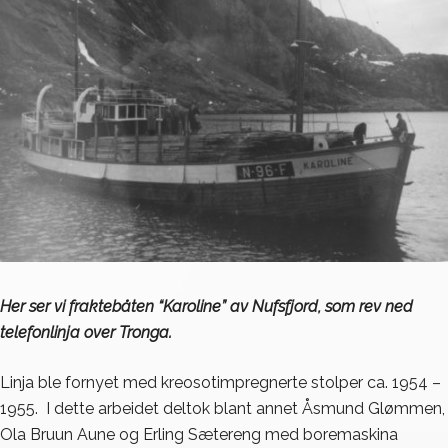
Her ser vi fraktebåten “Karoline” av Nufsfjord, som rev ned
telefonlinja over Tronga.
Linja ble fornyet med kreosotimpregnerte stolper ca. 1954 –
1955. I dette arbeidet deltok blant annet Åsmund Glømmen,
Ola Bruun Aune og Erling Sætereng med boremaskina