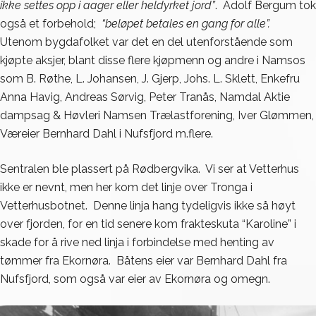
ikke settes opp i aager eller heldyrket jord”
. Adolf Bergum tok
også et forbehold;
“beløpet betales en gang for alle”.
Utenom bygdafolket var det en del utenforstående som
kjøpte aksjer, blant disse flere kjøpmenn og andre i Namsos
som B. Røthe, L. Johansen, J. Gjerp, Johs. L. Sklett, Enkefru
Anna Havig, Andreas Sørvig, Peter Tranås, Namdal Aktie
dampsag & Høvleri Namsen Trælastforening, Iver Glømmen,
Væreier Bernhard Dahl i Nufsfjord m.flere.
Sentralen ble plassert på Rødbergvika. Vi ser at Vetterhus
ikke er nevnt, men her kom det linje over Tronga i
Vetterhusbotnet. Denne linja hang tydeligvis ikke så høyt
over fjorden, for en tid senere kom frakteskuta “Karoline” i
skade for å rive ned linja i forbindelse med henting av
tømmer fra Ekornøra. Båtens eier var Bernhard Dahl fra
Nufsfjord, som også var eier av Ekornøra og omegn.