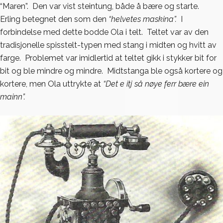
“Maren”. Den var vist steintung, både å bære og starte.
Erling betegnet den som den
“helvetes maskina”.
I
forbindelse med dette bodde Ola i telt. Teltet var av den
tradisjonelle spisstelt-typen med stang i midten og hvitt av
farge. Problemet var imidlertid at teltet gikk i stykker bit for
bit og ble mindre og mindre. Midtstanga ble også kortere og
kortere, men Ola uttrykte at
“Det e itj så nøye ferr bære ein
mainn”.