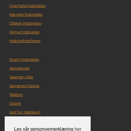
Overhalla historielag
Namsos historielag
Otterøy Historielag
Klinga historielag
Historiefortelleren
Grong historielag
Sametinget
Saemien Sijte
Samenes historie
Statkart
Gislink
God Tur (statskog)
Geografi i Nord-Trøndelag
Les vår personvernerklæring
her
Norgeskart