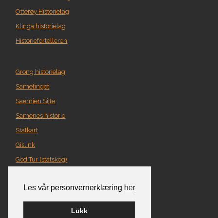
Otterøy Historielag
Klinga historielag
Historiefortelleren
Grong historielag
Sametinget
Saemien Sijte
Samenes historie
Statkart
Gislink
God Tur (statskog)
Geografi i Nord-Trøndelag
Les vår personvernerklæring
her
Norgeskart
Turplanlegger
Lukk