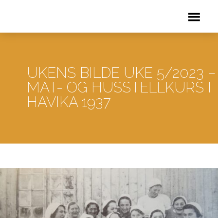
UKENS BILDE UKE 5/2023 –
MAT- OG HUSSTELLKURS I
HAVIKA 1937