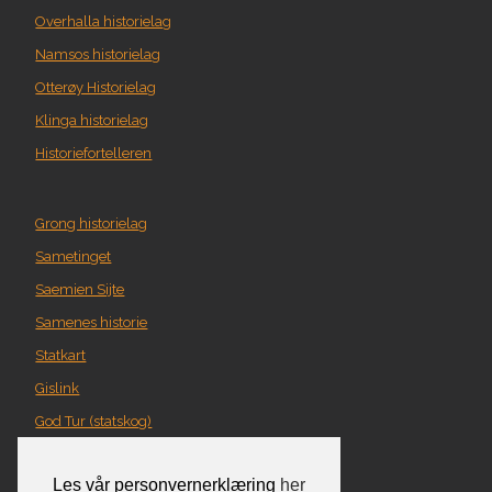
Overhalla historielag
Namsos historielag
Otterøy Historielag
Klinga historielag
Historiefortelleren
Grong historielag
Sametinget
Saemien Sijte
Samenes historie
Statkart
Gislink
God Tur (statskog)
Geografi i Nord-Trøndelag
Les vår personvernerklæring
her
Norgeskart