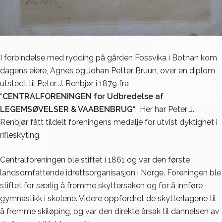
I forbindelse med rydding på gården Fossvika i Botnan kom
dagens eiere, Agnes og Johan Petter Bruun, over en diplom
utstedt til Peter J. Renbjør i 1879 fra
“
CENTRALFORENINGEN for Udbredelse af
LEGEMSØVELSER & VAABENBRUG
“. Her har Peter J.
Renbjør fått tildelt foreningens medalje for utvist dyktighet i
rifleskyting.
Centralforeningen ble stiftet i 1861 og var den første
landsomfattende idrettsorganisasjon i Norge. Foreningen ble
stiftet for særlig å fremme skyttersaken og for å innføre
gymnastikk i skolene. Videre oppfordret de skytterlagene til
å fremme skiløping, og var den direkte årsak til dannelsen av