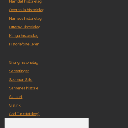
Namdal historielag
Overhalla historielag
Namsos historielag
Otterøy Historielag
Klinga historielag
Historiefortelleren
Grong historielag
Sametinget
Saemien Sijte
Samenes historie
Statkart
Gislink
God Tur (statskog)
Geografi i Nord-Trøndelag