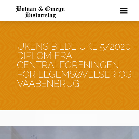
UKENS BILDE UKE 5/2020 –
DIPLOM FRA
CENTRALFORENINGEN
FOR LEGEMSØVELSER OG
VAABENBRUG