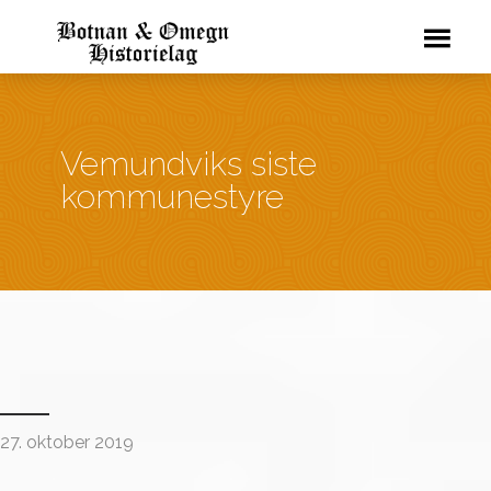
Vemundviks siste
kommunestyre
27. oktober 2019