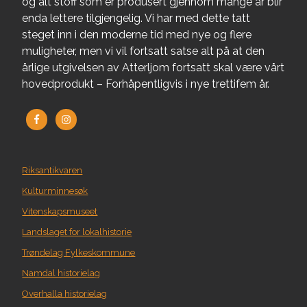
og alt stoff som er produsert gjennom mange år blir
enda lettere tilgjengelig. Vi har med dette tatt
steget inn i den moderne tid med nye og flere
muligheter, men vi vil fortsatt satse alt på at den
årlige utgivelsen av Atterljom fortsatt skal være vårt
hovedprodukt – Forhåpentligvis i nye trettifem år.
Riksantikvaren
Kulturminnesøk
Vitenskapsmuseet
Landslaget for lokalhistorie
Trøndelag Fylkeskommune
Namdal historielag
Overhalla historielag