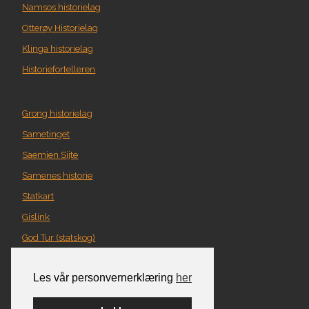
Namsos historielag
Otterøy Historielag
Klinga historielag
Historiefortelleren
Grong historielag
Sametinget
Saemien Sijte
Samenes historie
Statkart
Gislink
God Tur (statskog)
Geografi i Nord-Trøndelag
Les vår personvernerklæring
her
Norgeskart
Turplanlegger