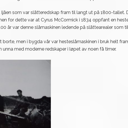
t ljåen som var slåtteredskap fram til langt ut på 1800-talle
nnen for dette var at Cyrus McCormick i 1834 oppfant en hest
100 år var denne slåmaskinen ledende på slåttearealer som till
t borte, men i bygda vår var hesteslåmaskinen i bruk helt fra
tten unna med moderne redskaper i løpet av noen få timer.