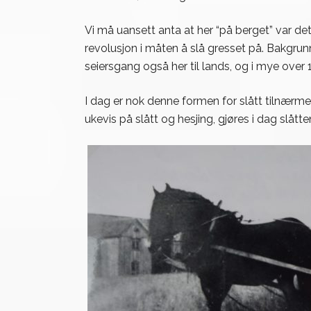
Vi må uansett anta at her “på berget” var de
revolusjon i måten å slå gresset på. Bakgru
seiersgang også her til lands, og i mye over 
I dag er nok denne formen for slått tilnærme
ukevis på slått og hesjing, gjøres i dag slå