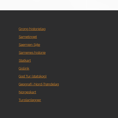
Grong historielag
Sametinget
Saemien Sijte
Samenes historie
Statkart
Gislink
God Tur (statskog)
Geografi i Nord-Trøndelag
Norgeskart
Turplanlegger