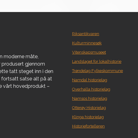
Riksantikvaren
Kulturminnesøk
Vitenskapsmuseet
en moderne måte,
Landslaget for lokalhistorie
er produsert gjennom
tte tatt steget inn i den
Trøndelag Fylkeskommune
fortsatt satse alt på at
Namdal historielag
re vårt hovedprodukt –
Overhalla historielag
Namsos historielag
Otterøy Historielag
Klinga historielag
Historiefortelleren