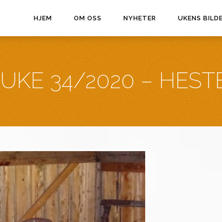
HJEM
OM OSS
NYHETER
UKENS BILD
 UKE 34/2020 – HES