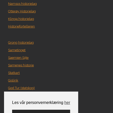
Namsos historielag
Otterøy Historielag
Klinga historielag
Historiefortelleren
Grong historielag
Sametinget
Saemien Sijte
Samenes historie
Statkart
Gislink
God Tur (statskog)
Geografi i Nord-Trøndelag
Les vår personvernerklæring
her
Norgeskart
Turplanlegger