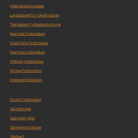
Vitenskapsmuseet
Landslaget for lokalhistorie
Trøndelag Fylkeskommune
Namdal historielag
Overhalla historielag
Namsos historielag
Otterøy Historielag
Klinga historielag
Historiefortelleren
Grong historielag
Sametinget
Saemien Sijte
Samenes historie
Statkart