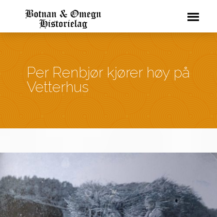
Per Renbjør kjører høy på
Vetterhus