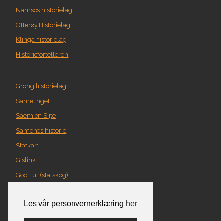
Namsos historielag
Otterøy Historielag
Klinga historielag
Historiefortelleren
Grong historielag
Sametinget
Saemien Sijte
Samenes historie
Statkart
Gislink
God Tur (statskog)
Geografi i Nord-Trøndelag
Les vår personvernerklæring
her
Norgeskart
Turplanlegger