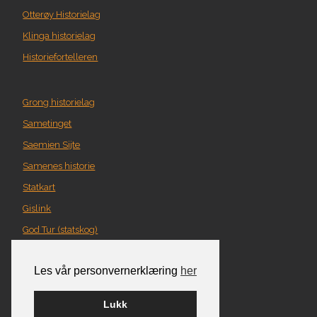
Otterøy Historielag
Klinga historielag
Historiefortelleren
Grong historielag
Sametinget
Saemien Sijte
Samenes historie
Statkart
Gislink
God Tur (statskog)
Geografi i Nord-Trøndelag
Les vår personvernerklæring
her
Norgeskart
Turplanlegger
Lukk