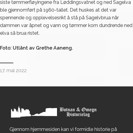
siste tømmerfløyingene fra Løddingsvatnet og ned Sagelva
ble gjennomført på 1960-tallet. Det huskes at det var
spennende og opplevelsesrikt å stå på Sagelvbrua når
dammen var åpnet og vann og tømmer kom dundrende ned
elva så brua ristet.
Foto: Utlånt av Grethe Aaneng.
17. mai 2022
Gjennom hjemmesiden kan vi formidle historie på