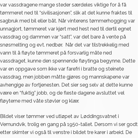
var vassdragene mange steder særdeles viktige for å få
tømmeret ned til “sivilisasjonen”, slik at det kunne fraktes til
sagbruk med bil eller båt. Når vinterens tømmerhogging var
unnagjort, tømmeret var kjørt med hest ned til dertil egnet
vassdrag og dammen var “satt”, var det bare å vente på
snøsmelting og evt. nedbør. Når det var tilstrekkelig med
vann til å fløyte tømmeret på forsvarlig måte ned
vassdraget, kunne den spennende fløytinga begynne. Dette
var en oppgave som ikke var farefri i bratte og steinete
vassdrag, men jobben måtte gjøres og mannskapene var
avhengige av fortjenesten. Det sier seg selv at dette kunne
være en “fuktig” jobb, og de fleste dagene avsluttet vel
fløyterne med våte støvler og klær.
Bildet viser tømmer ved utløpet av Løddingsvatnet i
Vemundvik, trolig en gang på 1950-tallet. Dersom vi ser godt
etter skimter vi også til venstre i bildet tre karer i arbeid. De