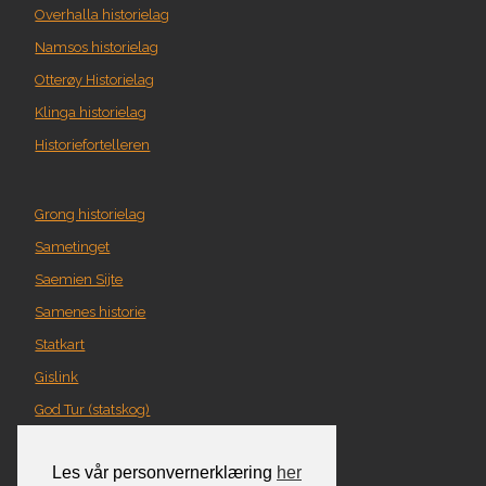
Overhalla historielag
Namsos historielag
Otterøy Historielag
Klinga historielag
Historiefortelleren
Grong historielag
Sametinget
Saemien Sijte
Samenes historie
Statkart
Gislink
God Tur (statskog)
Geografi i Nord-Trøndelag
Les vår personvernerklæring
her
Norgeskart