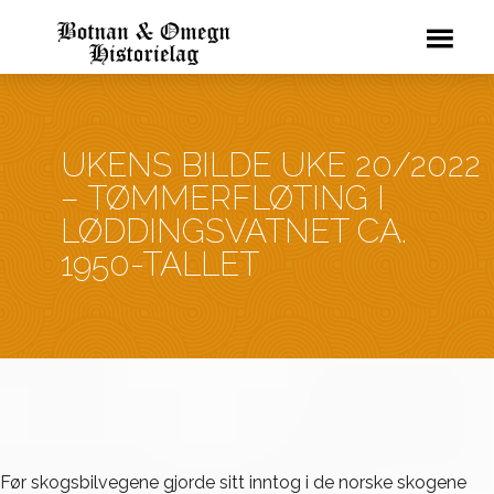
UKENS BILDE UKE 20/2022
– TØMMERFLØTING I
LØDDINGSVATNET CA.
1950-TALLET
Før skogsbilvegene gjorde sitt inntog i de norske skogene