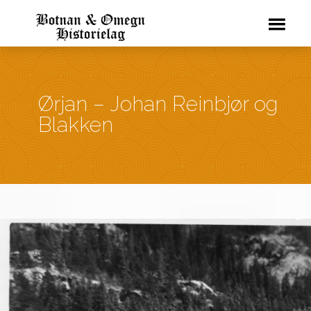
Ørjan – Johan Reinbjør og
Blakken