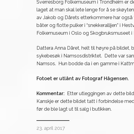
Sverresborg Folkemuseum i Trondheim er det e
laget at man skal lete lenge for å se skøyte
av Jakob og Dårets etterkommere har også v
båter og flotte pulker i “snekkerallijen” i 
Folkemuseum i Oslo og Skogbruksmuseet i 
Dattera Anna Dåret, helt til høyre på bildet
sykebesøk i Namsosdistriktet. Dette var sanns
Namsos. Hun bodde da i en gamme i Kattmark
Fotoet er utlånt av Fotograf Hågensen.
Kommentar:
Etter utleggingen av dette bild
Kanskje er dette bildet tatt i forbindelse 
før de ble lagt ut til salg i butikken.
23. april 2017