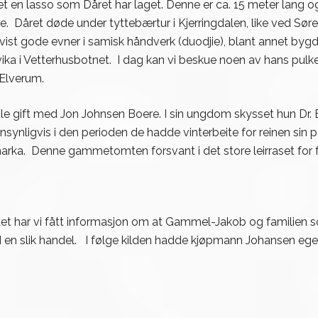
n lasso som Dåret har laget. Denne er ca. 15 meter lang og e
ne. Dåret døde under tyttebærtur i Kjerringdalen, like ved Sør
ist gode evner i samisk håndverk (duodjie), blant annet byg
Hestvika i Vetterhusbotnet. I dag kan vi beskue noen av hans 
Elverum.
, ble gift med Jon Johnsen Boere. I sin ungdom skysset hun Dr.
ynligvis i den perioden de hadde vinterbeite for reinen sin på 
a. Denne gammetomten forsvant i det store leirraset for få
et har vi fått informasjon om at Gammel-Jakob og familien so
med en slik handel. I følge kilden hadde kjøpmann Johansen eg