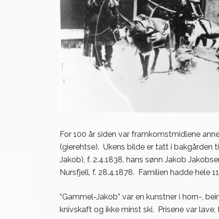
For 100 år siden var framkomstmidlene annerl
(gierehtse). Ukens bilde er tatt i bakgården 
Jakob), f. 2.4.1838, hans sønn Jakob Jakobsen 
Nursfjell, f. 28.4.1878. Familien hadde hel
“Gammel-Jakob” var en kunstner i horn-, bein-
knivskaft og ikke minst ski. Prisene var lave