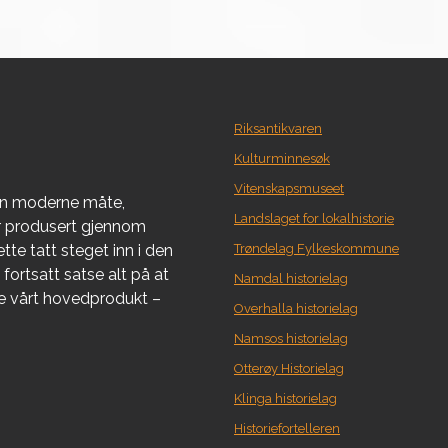
Riksantikvaren
Kulturminnesøk
Vitenskapsmuseet
en moderne måte,
Landslaget for lokalhistorie
er produsert gjennom
tte tatt steget inn i den
Trøndelag Fylkeskommune
fortsatt satse alt på at
Namdal historielag
re vårt hovedprodukt –
Overhalla historielag
Namsos historielag
Otterøy Historielag
Klinga historielag
Historiefortelleren