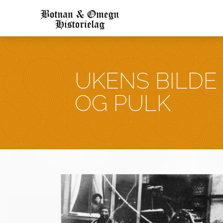
UKENS BILDE 
OG PULK