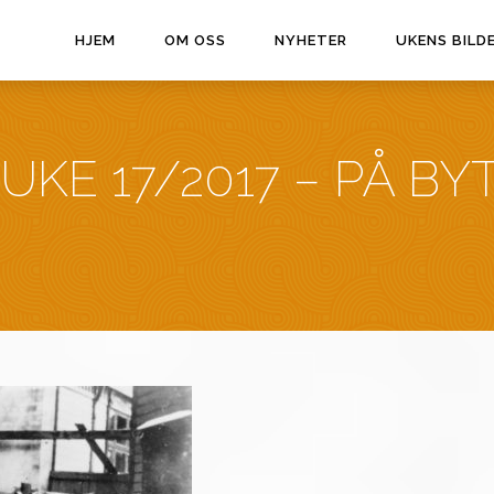
HJEM
OM OSS
NYHETER
UKENS BILD
UKE 17/2017 – PÅ B