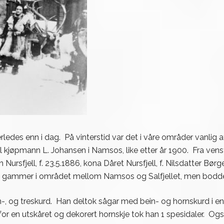
edes enn i dag. På vinterstid var det i våre områder vanlig 
til kjøpmann L. Johansen i Namsos, like etter år 1900. Fra ven
Nursfjell, f. 23.5.1886, kona Dåret Nursfjell, f. Nilsdatter Bør
e 11 gammer i området mellom Namsos og Salfjellet, men bodd
, og treskurd. Han deltok sågar med bein- og hornskurd i en ut
, for en utskåret og dekorert hornskje tok han 1 spesidaler. 