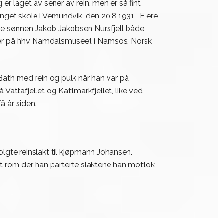
r laget av sener av rein, men er så fint
enget skole i Vemundvik, den 20.8.1931. Flere
de sønnen Jakob Jakobsen Nursfjell både
pulker på hhv Namdalsmuseet i Namsos, Norsk
 Bath med rein og pulk når han var på
Vattafjellet og Kattmarkfjellet, like ved
 år siden.
lgte reinslakt til kjøpmann Johansen.
et rom der han parterte slaktene han mottok