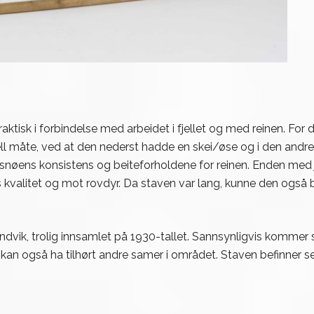
ktisk i forbindelse med arbeidet i fjellet og med reinen. For d
ll måte, ved at den nederst hadde en skei/øse og i den andre
e snøens konsistens og beiteforholdene for reinen. Enden med 
kvalitet og mot rovdyr. Da staven var lang, kunne den også beny
dvik, trolig innsamlet på 1930-tallet. Sannsynligvis kommer sk
kan også ha tilhørt andre samer i området. Staven befinner 