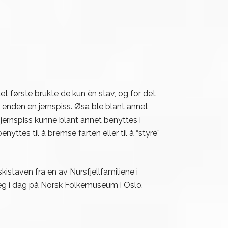
et første brukte de kun èn stav, og for det
 enden en jernspiss. Øsa ble blant annet
jernspiss kunne blant annet benyttes i
ttes til å bremse farten eller til å “styre”
istaven fra en av Nursfjellfamiliene i
seg i dag på Norsk Folkemuseum i Oslo.