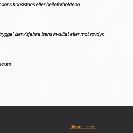
nøens konsistens eller beiteforholdene.
rygge” isen/sjekke isens kvalitet eller mot rovdyr.
useum.
Riksantikvaren