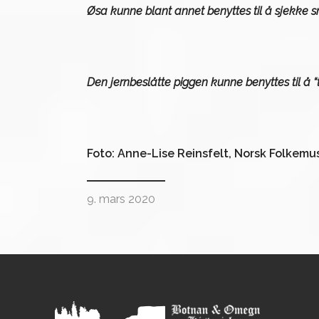
Øsa kunne blant annet benyttes til å sjekke s
Den jernbeslåtte piggen kunne benyttes til å “t
Foto: Anne-Lise Reinsfelt, Norsk Folkem
9. mars 2020