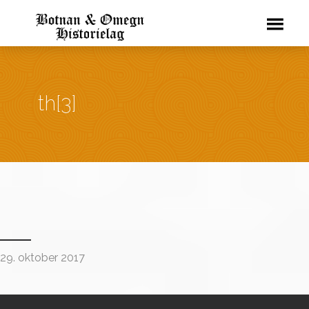
th[3]
29. oktober 2017