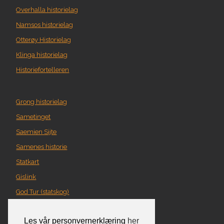
Overhalla historielag
Namsos historielag
Otterøy Historielag
Klinga historielag
Historiefortelleren
Grong historielag
Sametinget
Saemien Sijte
Samenes historie
Statkart
Gislink
God Tur (statskog)
Geografi i Nord-Trøndelag
Les vår personvernerklæring
her
Norgeskart