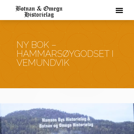
NY BOK –
HAMMARSØYGODSET I
VEMUNDVIK