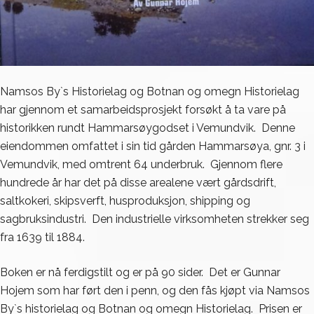
Namsos By`s Historielag og Botnan og omegn Historielag
har gjennom et samarbeidsprosjekt forsøkt å ta vare på
historikken rundt Hammarsøygodset i Vemundvik. Denne
eiendommen omfattet i sin tid gården Hammarsøya, gnr. 3 i
Vemundvik, med omtrent 64 underbruk. Gjennom flere
hundrede år har det på disse arealene vært gårdsdrift,
saltkokeri, skipsverft, husproduksjon, shipping og
sagbruksindustri. Den industrielle virksomheten strekker seg
fra 1639 til 1884.
Boken er nå ferdigstilt og er på 90 sider. Det er Gunnar
Hojem som har ført den i penn, og den fås kjøpt via Namsos
By`s historielag og Botnan og omegn Historielag. Prisen er