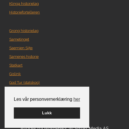
Klinga historielag
Historiefortelleren
Grong historielag
Sametinget
Saemien Sijte
Samenes historie
Statkart
Gislink
God Tur (statskog)
Geografi i Nord-Trøndelag
Les vår personvernerklæring
her
Norgeskart
Turplanlegger
Lukk
Bygget på
WordPress
av
Smart Media AS