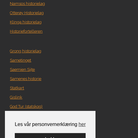
Namsos historielag
Otterøy Historielag
Klinga historielag
Historiefortelleren
Grong historielag
Sametinget
Saemien Sijte
Samenes historie
Statkart
Gislink
God Tur (statskog)
Geografi i Nord-Trøndelag
Les vår personvernerklæring
her
Norgeskart
Turplanlegger