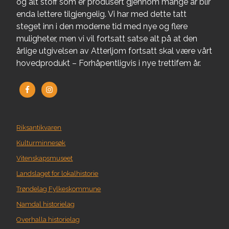
og alt stoff som er produsert gjennom mange år blir
enda lettere tilgjengelig. Vi har med dette tatt
steget inn i den moderne tid med nye og flere
muligheter, men vi vil fortsatt satse alt på at den
årlige utgivelsen av Atterljom fortsatt skal være vårt
hovedprodukt – Forhåpentligvis i nye trettifem år.
Riksantikvaren
Kulturminnesøk
Vitenskapsmuseet
Landslaget for lokalhistorie
Trøndelag Fylkeskommune
Namdal historielag
Overhalla historielag