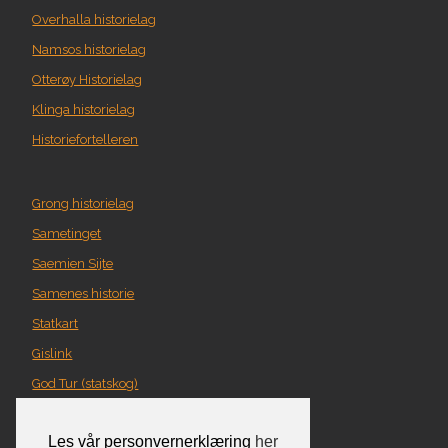
Overhalla historielag
Namsos historielag
Otterøy Historielag
Klinga historielag
Historiefortelleren
Grong historielag
Sametinget
Saemien Sijte
Samenes historie
Statkart
Gislink
God Tur (statskog)
Geografi i Nord-Trøndelag
Les vår personvernerklæring
her
Norgeskart