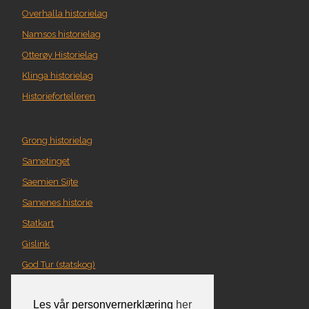
Overhalla historielag
Namsos historielag
Otterøy Historielag
Klinga historielag
Historiefortelleren
Grong historielag
Sametinget
Saemien Sijte
Samenes historie
Statkart
Gislink
God Tur (statskog)
Geografi i Nord-Trøndelag
Les vår personvernerklæring
her
Norgeskart