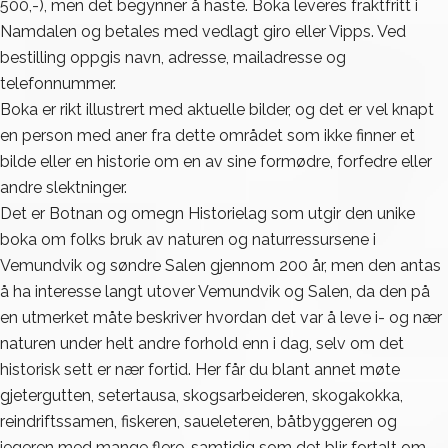
500,-), men det begynner å haste. Boka leveres fraktfritt i
Namdalen og betales med vedlagt giro eller Vipps. Ved
bestilling oppgis navn, adresse, mailadresse og
telefonnummer.
Boka er rikt illustrert med aktuelle bilder, og det er vel knapt
en person med aner fra dette området som ikke finner et
bilde eller en historie om en av sine formødre, forfedre eller
andre slektninger.
Det er Botnan og omegn Historielag som utgir den unike
boka om folks bruk av naturen og naturressursene i
Vemundvik og søndre Salen gjennom 200 år, men den antas
å ha interesse langt utover Vemundvik og Salen, da den på
en utmerket måte beskriver hvordan det var å leve i- og nær
naturen under helt andre forhold enn i dag, selv om det
historisk sett er nær fortid. Her får du blant annet møte
gjetergutten, setertausa, skogsarbeideren, skogakokka,
reindriftssamen, fiskeren, saueleteren, båtbyggeren og
jegeren med mange flere, samtidig som det blir fortalt om