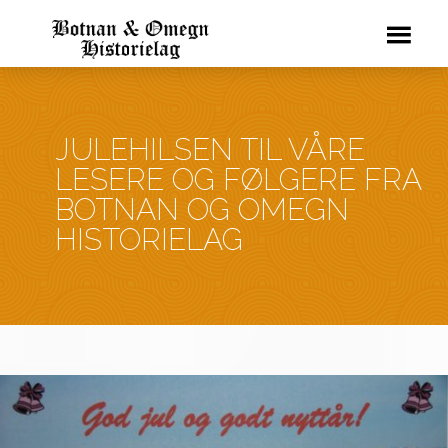
JULEHILSEN TIL VÅRE
LESERE OG FØLGERE FRA
BOTNAN OG OMEGN
HISTORIELAG