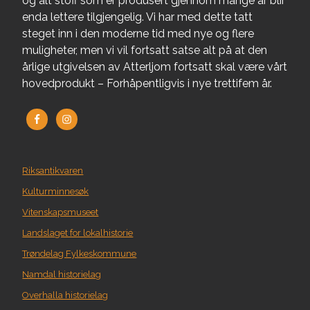
og alt stoff som er produsert gjennom mange år blir
enda lettere tilgjengelig. Vi har med dette tatt
steget inn i den moderne tid med nye og flere
muligheter, men vi vil fortsatt satse alt på at den
årlige utgivelsen av Atterljom fortsatt skal være vårt
hovedprodukt – Forhåpentligvis i nye trettifem år.
Riksantikvaren
Kulturminnesøk
Vitenskapsmuseet
Landslaget for lokalhistorie
Trøndelag Fylkeskommune
Namdal historielag
Overhalla historielag