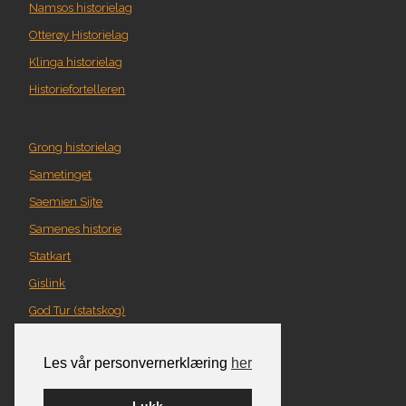
Namsos historielag
Otterøy Historielag
Klinga historielag
Historiefortelleren
Grong historielag
Sametinget
Saemien Sijte
Samenes historie
Statkart
Gislink
God Tur (statskog)
Geografi i Nord-Trøndelag
Les vår personvernerklæring
her
Norgeskart
Turplanlegger