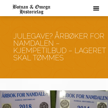
JULEGAVE? ÅRBØKER FOR
NAMDALEN –
KJEMPETILBUD – LAGERET
SKAL TØMMES