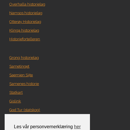
Overhalla historielag
Namsos historielag
Otterøy Historielag
Klinga historielag
Historiefortelleren
Grong historielag
Sametinget
Saemien Sijte
Samenes historie
Statkart
Gislink
God Tur (statskog)
Geografi i Nord-Trøndelag
Les vår personvernerklæring
her
Norgeskart