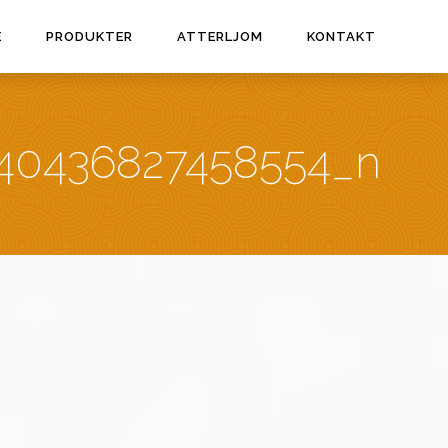
E
PRODUKTER
ATTERLJOM
KONTAKT
40436827458554_n