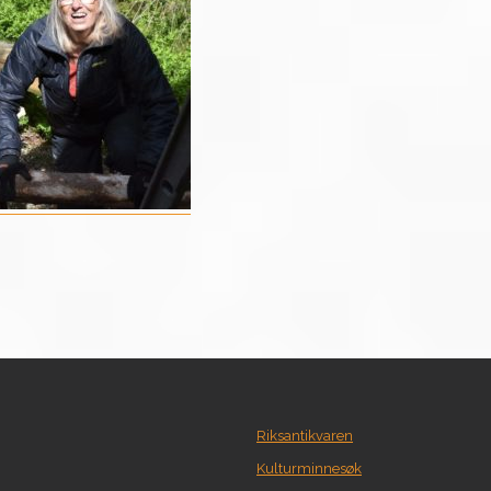
Riksantikvaren
Kulturminnesøk