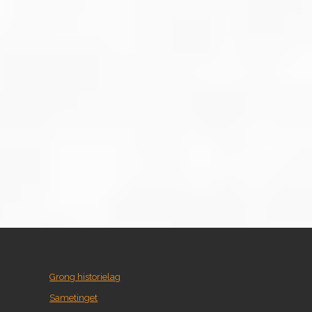
Grong historielag
Sametinget