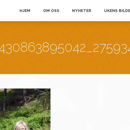
HJEM
OM OSS
NYHETER
UKENS BILD
6430863895042_27593