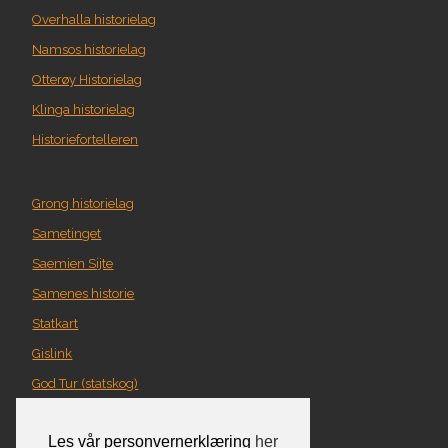
Overhalla historielag
Namsos historielag
Otterøy Historielag
Klinga historielag
Historiefortelleren
Grong historielag
Sametinget
Saemien Sijte
Samenes historie
Statkart
Gislink
God Tur (statskog)
Geografi i Nord-Trøndelag
Les vår personvernerklæring
her
Norgeskart