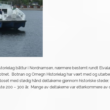
torielag båttur i Nordnamsen, nærmere bestemt rundt Elvala
tnet. Botnan og Omegn Historielag har vært med og utarbei
et med stødig hånd deltakerne gjennom historiske steder, bos
iste 200 – 300 år. Mange av deltakerne var etterkommere av d