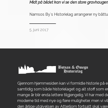
Midt på bildet kan vi se den store gravhau
Namsos By`s Historielag arrangerer ny båttur
5. juni 2017
Gjennom hjemmesiden kan vi formidle historie på 
samtidig som både historielaget og alt stoff som 
mange år blir enda lettere tilgjengelig. Vi har med de
moderne tid med nye og flere muligheter, men vi vil 
den årlige utgivelsen av Atterljom fortsatt skal væ