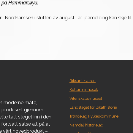
gen på Hammarsøya.
 i Nordnamsen i slutten av august i år. påmelding kan skje ti
Riksantikvaren
Kulturminnesøk
Vitenskapsmuseet
en moderne måte,
Landslaget for lokalhistorie
er produsert gjennom
tte tatt steget inn i den
Trøndelag Fylkeskommune
fortsatt satse alt på at
Namdal historielag
re vårt hovedprodukt –