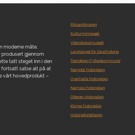
Riksantikvaren
Kulturminnesøk
Vitenskapsmuseet
en moderne måte,
Landslaget for lokalhistorie
er produsert gjennom
tte tatt steget inn i den
Trøndelag Fylkeskommune
fortsatt satse alt på at
Namdal historielag
re vårt hovedprodukt –
Overhalla historielag
Namsos historielag
Otterøy Historielag
Klinga historielag
Historiefortelleren