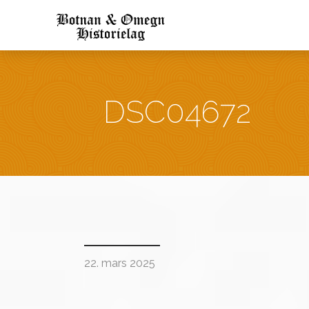
DSC04672
22. mars 2025