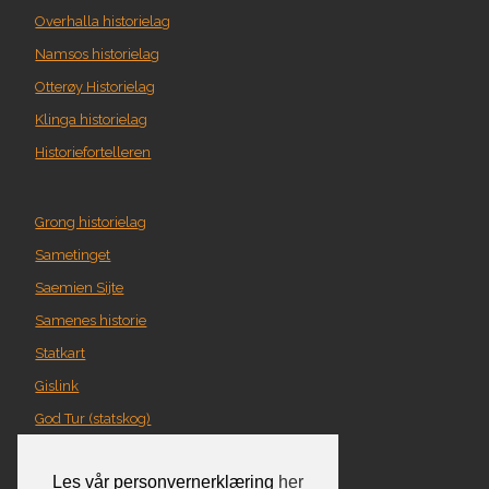
Overhalla historielag
Namsos historielag
Otterøy Historielag
Klinga historielag
Historiefortelleren
Grong historielag
Sametinget
Saemien Sijte
Samenes historie
Statkart
Gislink
God Tur (statskog)
Geografi i Nord-Trøndelag
Les vår personvernerklæring
her
Norgeskart